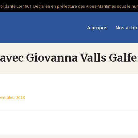
solidarité Loi 1901. Déclarée en préfecture des Alpes-Maritimes sous le 
A propos
Nos actio
avec Giovanna Valls Galfe
ovember 2018