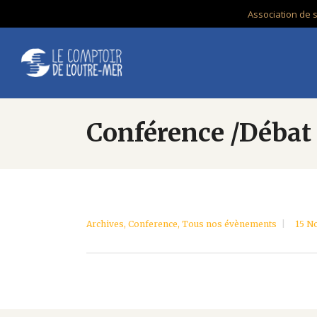
Association de 
Conférence /Débat 
Archives
,
Conference
,
Tous nos évènements
15 N