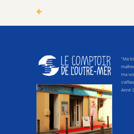
“Ma bo
malheu
ma voix
s’affa
Aimé C