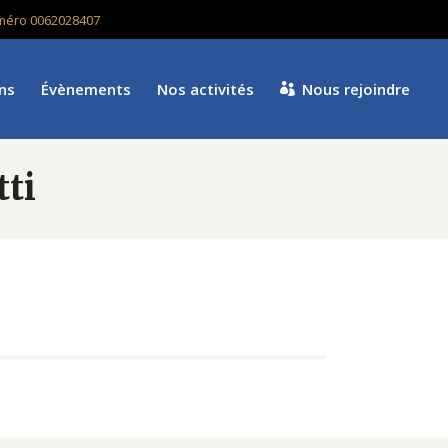
numéro 0062028407
ns
Évènements
Nos activités
Nous rejoindre
tti