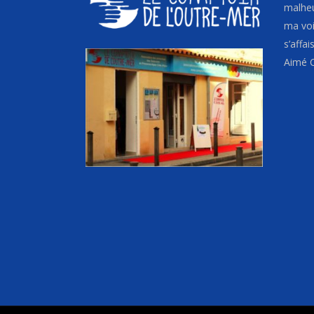
malheu
ma voix
s’affa
Aimé C