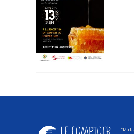
“Ma bo