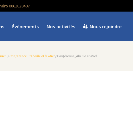
numéro 0062028407
ns
Évènements
Nos activités
Nous rejoindre
-mer
/
Conférence : L’Abeille et le Miel
/
Conférence _Abeille et Miel