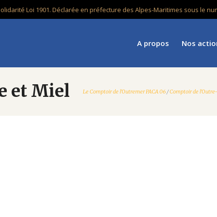
solidarité Loi 1901. Déclarée en préfecture des Alpes-Maritimes sous le 
A propos
Nos actio
e et Miel
Le Comptoir de l'Outremer PACA 06
/
Comptoir de l'Outre